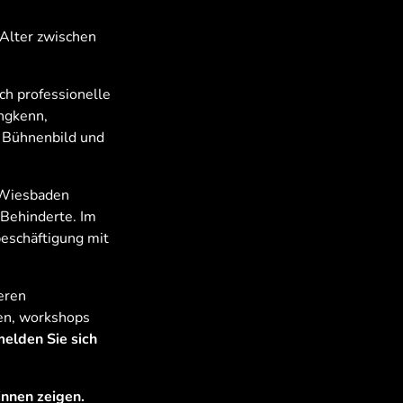
 Alter zwischen
ch professionelle
ungkenn,
r Bühnenbild und
e Wiesbaden
 Behinderte. Im
beschäftigung mit
eren
en, workshops
elden Sie sich
innen zeigen.