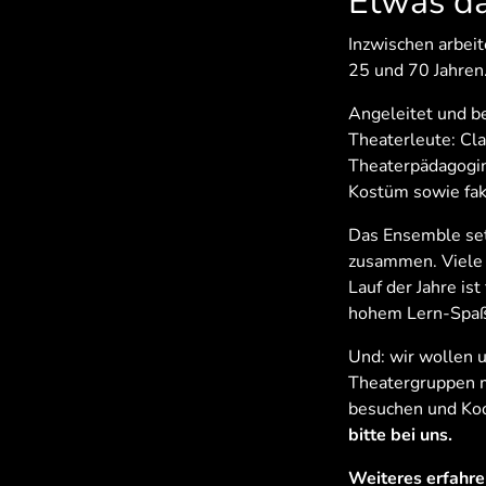
Etwas da
Inzwischen arbei
25 und 70 Jahren
Angeleitet und b
Theaterleute: Cl
Theaterpädagogin
Kostüm sowie faku
Das Ensemble set
zusammen. Viele L
Lauf der Jahre is
hohem Lern-Spaß 
Und: wir wollen 
Theatergruppen m
besuchen und Ko
bitte bei uns.
Weiteres erfahre