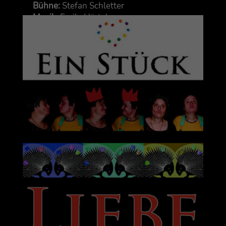
Büh­ne:
Ste­fan Schlet­ter
Musik:
Emi­ly Härtel