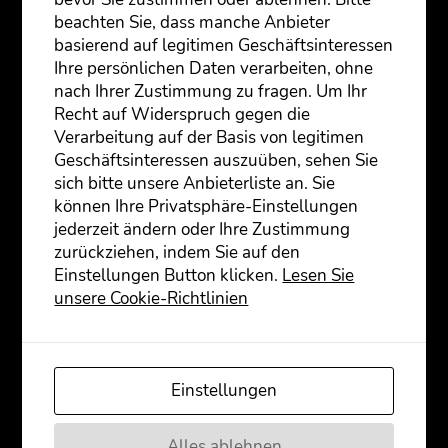
beachten Sie, dass manche Anbieter
basierend auf legitimen Geschäftsinteressen
Ihre persönlichen Daten verarbeiten, ohne
nach Ihrer Zustimmung zu fragen. Um Ihr
Recht auf Widerspruch gegen die
Verarbeitung auf der Basis von legitimen
Pre­mie­re, 20.1.2005 im thal­haus,
Geschäftsinteressen auszuüben, sehen Sie
Wiesbaden
sich bitte unsere Anbieterliste an. Sie
können Ihre Privatsphäre-Einstellungen
Im Gewand einer Thea­ter-im-Thea­ter
jederzeit ändern oder Ihre Zustimmung
Geschich­te erle­ben wir die Schwie­rig­kei­
zurückziehen, indem Sie auf den
ten einer Schau­spiel­trup­pe, die bei
Einstellungen Button klicken.
Lesen Sie
Ankunft am Gast­spiel­ort mit chao­ti­schen
unsere Cookie-Richtlinien
Ver­hält­nis­sen auf der Büh­ne kon­fron­tiert
wird. Hoch moti­vier­te Dar­stel­ler tref­fen
auf lust­lo­se Büh­nen­ar­bei­ter. Die Vor­be­
rei­tun­gen kom­men nicht vor­an, der
Einstellungen
Abend­auf­tritt droht zu plat­zen. Uner­war­
tet ent­de­cken die Par­tei­en Inter­es­se
anein­an­der, hel­fen sich gegen­sei­tig bei
Alles ablehnen