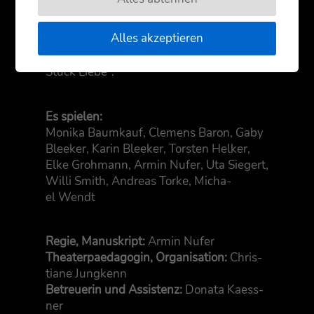
den Vor­be­rei­tun­gen. Da erscheint plötz­
lich eine Dame aus der Musikbranche…
Alles akzeptieren
Am Ende ent­steht so etwas wie ein
„
Ein
Stück Liebe“.
Es spie­len:
Moni­ka Baum­kauf, Cle­mens Baron, Gaby
Blee­ker, Karin Blee­ker, Tors­ten Hel­ker,
Elke Groh­mann, Armin Nufer, Uta Sie­gert,
Wil­li Smith, Andre­as Tor­ke, Micha­
el Wendt
Regie, Manu­skript:
Armin Nufer
Thea­ter­paed­ago­gin, Orga­ni­sa­ti­on:
Chris­
tia­ne Jung­kenn
Betreue­rin und Assis­tenz:
Dona­ta Kaess­
ner