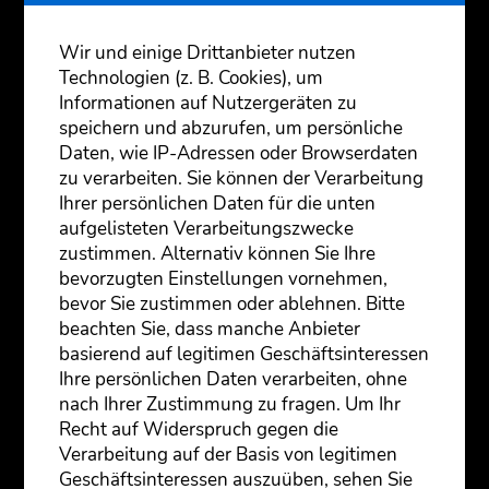
ver­sorgt, ver­wöhnt und gelang­weilt
ertra­gen Königs­sohn und Prin­zes­sin
Wir und einige Drittanbieter nutzen
unab­hän­gig von­ein­an­der ihr Dasein
Technologien (z. B. Cookies), um
mehr schlecht als recht.- bis bei­de ver­
Informationen auf Nutzergeräten zu
hei­ra­tet wer­den sol­len. Sie flie­hen und
speichern und abzurufen, um persönliche
ler­nen zum ers­ten Mal das ele­men­ta­re
Daten, wie IP-Adressen oder Browserdaten
Leben ken­nen: Durst und Hun­ger,
zu verarbeiten. Sie können der Verarbeitung
Natur, kör­per­li­che Erschöp­fung, nack­te
Ihrer persönlichen Daten für die unten
Angst ums Über­le­ben- bis sich bei­de
aufgelisteten Verarbeitungszwecke
schließ­lich begeg­nen und die Erfah­rung
zustimmen. Alternativ können Sie Ihre
der Lie­be machen.
bevorzugten Einstellungen vornehmen,
Für Men­schen mit geis­ti­ger Behin­de­
bevor Sie zustimmen oder ablehnen. Bitte
rung hat die­se Geschich­te durch­aus
beachten Sie, dass manche Anbieter
Bezü­ge zu ihrer eige­nen Rea­li­tät. Wohl­
basierend auf legitimen Geschäftsinteressen
ver­sorgt durch spe­zi­el­le Kin­der­gär­ten,
Ihre persönlichen Daten verarbeiten, ohne
beson­de­re Schu­len, eigens für sie zuge­
nach Ihrer Zustimmung zu fragen. Um Ihr
schnit­te­ne Arbeits­plät­ze, durch eige­ne
Recht auf Widerspruch gegen die
Wohn­hei­me leben sie ein kom­for­ta­bles
Verarbeitung auf der Basis von legitimen
Leben und blei­ben trotz­dem auf gewis­
Geschäftsinteressen auszuüben, sehen Sie