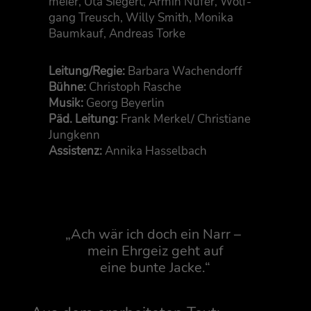
mei­er, Uta Sie­gert, Armin Nufer, Wolf­
gang Treusch, Wil­ly Smith, Moni­ka
Baum­kauf, Andre­as Torke
Leitung/Regie:
Bar­ba­ra Wachen­dorff
Büh­ne:
Chris­toph Rasche
Musik:
Georg Bey­er­lin
Päd. Lei­tung:
Frank Merkel/ Chris­tia­ne
Jung­kenn
Assis­tenz:
Anni­ka Hasselbach
„
Ach wär ich doch ein Narr –
mein Ehr­geiz geht auf
eine bun­te Jacke.“