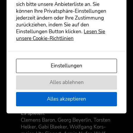
se Wei­se welt­fremd, weil sie vor einer
sich bitte unsere Anbieterliste an. Sie
Rea­li­tät, die sie über­for­dern wür­de oder
können Ihre Privatsphäre-Einstellungen
ihnen scha­den könn­te, beschützt
jederzeit ändern oder Ihre Zustimmung
werden.
zurückziehen, indem Sie auf den
Einstellungen Button klicken.
Lesen Sie
unsere Cookie-Richtlinien
Einstellungen
Alles ablehnen
Alles akzeptieren
Es spie­len:
Cle­mens Baron, Georg Bey­er­lin, Tors­ten
Hel­ker, Gabi Blee­ker, Wolf­gang Kors­