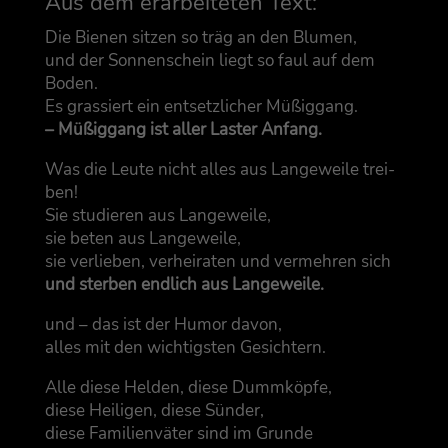
Aus dem erar­bei­te­ten Text:
Die Bie­nen sit­zen so träg an den Blu­men,
und der Son­nen­schein liegt so faul auf dem
Boden.
Es gras­siert ein ent­setz­li­cher Müßig­gang.
– Müßig­gang ist aller Las­ter Anfang.
Was die Leu­te nicht alles aus Lan­ge­wei­le trei­
ben!
Sie stu­die­ren aus Lan­ge­wei­le,
sie beten aus Lan­ge­wei­le,
sie ver­lie­ben, ver­hei­ra­ten und ver­meh­ren sich
und ster­ben end­lich aus Langeweile.
und – das ist der Humor davon,
alles mit den wich­tigs­ten Gesichtern.
Alle die­se Hel­den, die­se Dumm­köp­fe,
die­se Hei­li­gen, die­se Sün­der,
die­se Fami­li­en­vä­ter sind im Grun­de