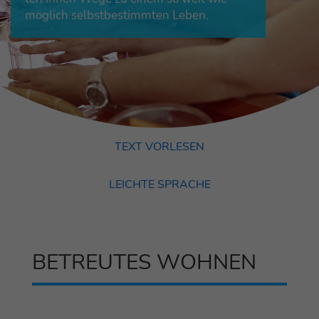
mög­lich selbst­be­stimm­ten Leben.
TEXT VOR­LE­SEN
LEICH­TE SPRACHE
BETREU­TES WOHNEN