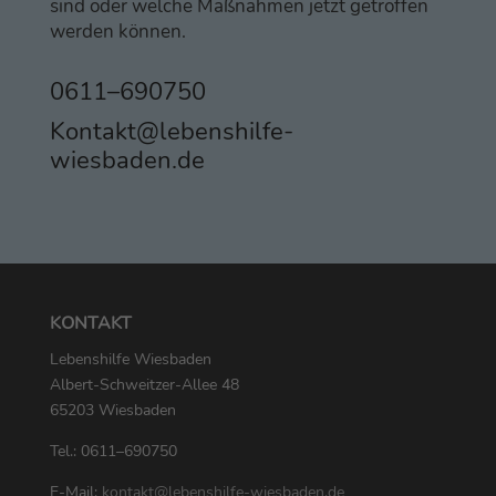
sind oder wel­che Maß­nah­men jetzt getrof­fen
wer­den können.
0611–690750
Kontakt@lebenshilfe-
wiesbaden.de
KON­TAKT
Lebens­hil­fe Wiesbaden
Albert-Schweit­zer-Allee 48
65203 Wiesbaden
Tel.: 0611–690750
E‑Mail:
kontakt@lebenshilfe-wiesbaden.de