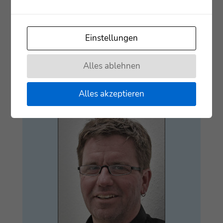
Tele­fon: 0611 6907539
Einstellungen
Mobil: 0172 247 589
Fax: 0611 6907511
Alles ablehnen
Mobil: 0174 9529558
E‑Mail:
m.schmuck@lebenshilfe-
Alles akzeptieren
wiesbaden.de