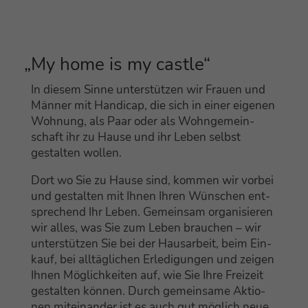
„
My home is my castle“
In die­sem Sin­ne unter­stüt­zen wir Frau­en und
Män­ner mit Han­di­cap, die sich in einer eige­nen
Woh­nung, als Paar oder als Wohn­ge­mein­
schaft ihr zu Hau­se und ihr Leben selbst
gestal­ten wollen.
Dort wo Sie zu Hau­se sind, kom­men wir vor­bei
und gestal­ten mit Ihnen Ihren Wün­schen ent­
spre­chend Ihr Leben. Gemein­sam orga­ni­sie­ren
wir alles, was Sie zum Leben brau­chen – wir
unter­stüt­zen Sie bei der Haus­ar­beit, beim Ein­
kauf, bei all­täg­li­chen Erle­di­gun­gen und zei­gen
Ihnen Mög­lich­kei­ten auf, wie Sie Ihre Frei­zeit
gestal­ten kön­nen. Durch gemein­sa­me Aktio­
nen mit­ein­an­der ist es auch gut mög­lich neue