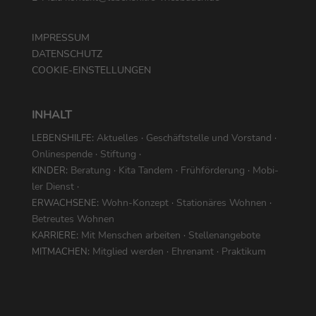
IMPRESSUM
DATENSCHUTZ
COOKIE-EINSTELLUNGEN
INHALT
:
Aktu­el­les
·
Geschäfts­tel­le und Vor­stand
·
LEBENS­HIL­FE
Online­spen­de
·
Stif­tung
·
:
Bera­tung
·
Kita Tan­dem
·
Früh­för­de­rung
·
Mobi­
KIN­DER
ler Dienst
·
:
Wohn-Kon­zept
·
Sta­tio­nä­res Woh­nen
·
ERWACH­SE­NE
Betreu­tes Wohnen
:
Mit Men­schen arbei­ten
·
Stellen­ange­bote
KAR­RIE­RE
:
Mit­glied wer­den
·
Ehren­amt
·
Prak­ti­kum
MIT­MA­CHEN