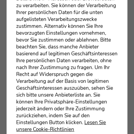
Sie woh­nen zusam­men mit ande­ren
zu verarbeiten. Sie können der Verarbeitung
Menschen.
Ihrer persönlichen Daten für die unten
aufgelisteten Verarbeitungszwecke
Wer möch­te, kann auch
allei­ne woh­nen
.
zustimmen. Alternativ können Sie Ihre
Dann bekommt die Per­son
Hil­fe zu Hau­se
.
bevorzugten Einstellungen vornehmen,
Das nennt man
Woh­nen mit Assis­tenz
.
bevor Sie zustimmen oder ablehnen. Bitte
beachten Sie, dass manche Anbieter
Jeder bekommt die
Hil­fe
, die er braucht.
basierend auf legitimen Geschäftsinteressen
So, wie es am bes­ten passt.
Ihre persönlichen Daten verarbeiten, ohne
nach Ihrer Zustimmung zu fragen. Um Ihr
Recht auf Widerspruch gegen die
Verarbeitung auf der Basis von legitimen
Geschäftsinteressen auszuüben, sehen Sie
sich bitte unsere Anbieterliste an. Sie
Wir sind für Sie erreichbar!
können Ihre Privatsphäre-Einstellungen
Betreu­tes Wohnen
jederzeit ändern oder Ihre Zustimmung
zurückziehen, indem Sie auf den
Lei­ter: Mar­cus Ahr-Schmuck
Einstellungen Button klicken.
Lesen Sie
Wies­ba­de­ner Stras­se 59
unsere Cookie-Richtlinien
65197 Wies­ba­den