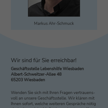
Mar­kus Ahr-Schmuck
Wir sind für Sie erreichbar!
Geschäfts­stel­le Lebens­hil­fe Wiesbaden
Albert-Schweit­zer-Allee 48
65203 Wiesbaden
Wen­den Sie sich mit Ihren Fra­gen ver­trau­ens­
voll an unse­re Geschäfts­stel­le. Wir klä­ren mit
Ihnen sofort, wel­che wei­te­ren Gesprä­che nötig