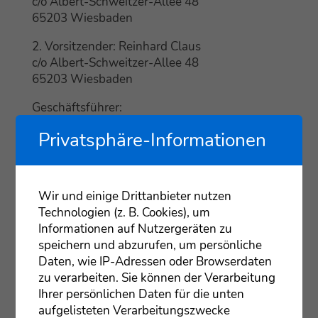
c/o Albert-Schweit­zer-Allee 48
65203 Wies­ba­den
2. Vor­sit­zen­der: Rein­hard Claus
c/o Albert-Schweit­zer-Allee 48
65203 Wies­ba­den
Geschäfts­füh­rer:
Chris­toph Loré
Privatsphäre-Informationen
Albert-Schweit­zer-Allee 48
65203 Wies­ba­den
Tel.: 0611 / 690750
Wir und einige Drittanbieter nutzen
Fax: 0611 / 6907511
Technologien (z. B. Cookies), um
E‑Mail:
kontakt@lebenshilfe-wiesbaden.de
Informationen auf Nutzergeräten zu
speichern und abzurufen, um persönliche
Das Impres­sum gilt für:
Daten, wie IP-Adressen oder Browserdaten
https://www.lebenshilfe-wiesbaden.de
zu verarbeiten. Sie können der Verarbeitung
Regis­ter­ge­richt: Amts­ge­richt Wies­ba­den
Ihrer persönlichen Daten für die unten
Regis­ter­num­mer:
1199
VR
aufgelisteten Verarbeitungszwecke