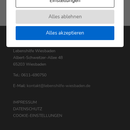
Einstellungen
Alles ablehnen
Alles akzeptieren
KON­TAKT
Lebens­hil­fe Wiesbaden
Albert-Schweit­zer-Allee 48
65203 Wiesbaden
Tel.: 0611–690750
E‑Mail:
kontakt@lebenshilfe-wiesbaden.de
IMPRESSUM
DATENSCHUTZ
COOKIE-EINSTELLUNGEN