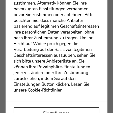
zustimmen. Alternativ können Sie Ihre
Umsatz­steu­er­frei gem. § 4
bevorzugten Einstellungen vornehmen,
Umsatzsteuergesetz.
bevor Sie zustimmen oder ablehnen. Bitte
beachten Sie, dass manche Anbieter
Ver­ant­wort­lich i.S.d. § 55 Abs. 2 RStV: N.N.,
basierend auf legitimen Geschäftsinteressen
Albert-Schweit­zer-Allee 48
Ihre persönlichen Daten verarbeiten, ohne
65203 Wies­ba­den
nach Ihrer Zustimmung zu fragen. Um Ihr
Recht auf Widerspruch gegen die
Daten­schutz­hin­weis
Verarbeitung auf der Basis von legitimen
Geschäftsinteressen auszuüben, sehen Sie
sich bitte unsere Anbieterliste an. Sie
Bild­nach­weis
können Ihre Privatsphäre-Einstellungen
jederzeit ändern oder Ihre Zustimmung
David Mau­rer, Bun­des­ver­band Lebenshilfe
zurückziehen, indem Sie auf den
Einstellungen Button klicken.
Lesen Sie
Paul Mül­ler, Wiesbaden
unsere Cookie-Richtlinien
Andre­as Kori­dass, Mainz
Julia Kneu­se, Hamburg