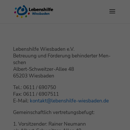
Lebens­hil­fe Wies­ba­den e.V.
Betreu­ung und För­de­rung behin­der­ter Men­
schen
Albert-Schweit­zer-Allee 48
65203 Wies­ba­den
Tel.: 0611 / 690750
Fax: 0611 / 6907511
E‑Mail:
kontakt@lebenshilfe-wiesbaden.de
Gemein­schaft­lich vertretungsbefugt:
1. Vor­sit­zen­der: Rai­ner Neu­mann